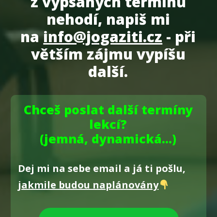
z vypsaných termínů
nehodí, napiš mi
na
info@jogaziti.cz
- při
větším zájmu vypíšu
další.
Chceš poslat další termíny
lekcí?
(jemná, dynamická...)
Dej mi na sebe email a já ti pošlu,
jakmile budou naplánovány