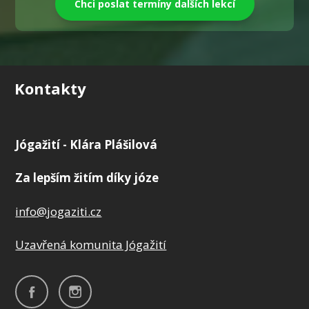
Chci poslat termíny dalších lekcí
Kontakty
Jógažití - Klára Plášilová
Za lepším žitím díky józe
info@jogaziti.cz
Uzavřená komunita Jógažití