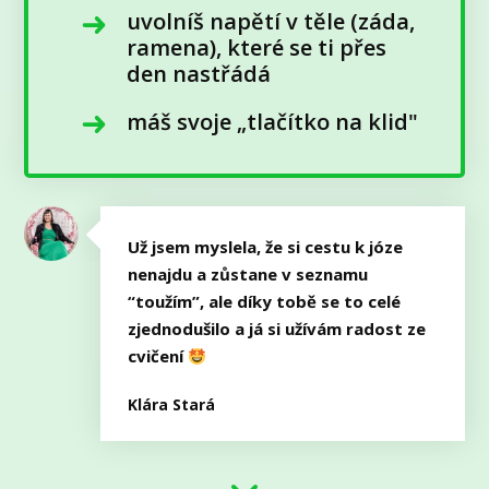
uvolníš napětí v těle (záda,
ramena), které se ti přes
den nastřádá
máš svoje „tlačítko na klid"
Už jsem myslela, že si cestu k józe
nenajdu a zůstane v seznamu
“toužím”, ale díky tobě se to celé
zjednodušilo a já si užívám radost ze
cvičení
Klára Stará