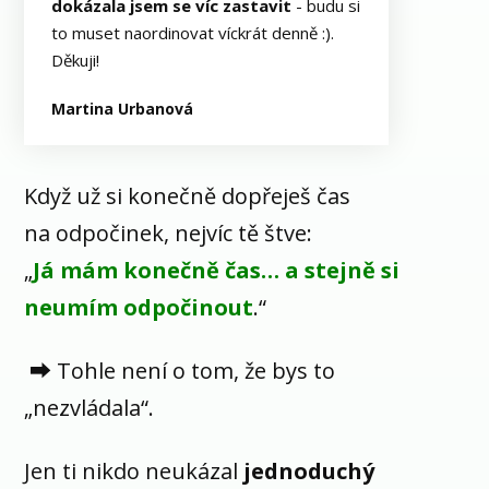
dokázala jsem se víc zastavit
- budu si
to muset naordinovat víckrát denně :).
Děkuji!
Martina Urbanová
Když už si konečně dopřeješ čas
na odpočinek, nejvíc tě štve:
„
Já mám konečně čas… a stejně si
neumím odpočinout
.“
⮕ Tohle není o tom, že bys to
„nezvládala“.
Jen ti nikdo neukázal
jednoduchý