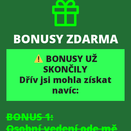
BONUSY ZDARMA
BONUSY UŽ
SKONČILY
Dřív jsi mohla získat
navíc:
BONUS 1:
Osobní vedení ode mě