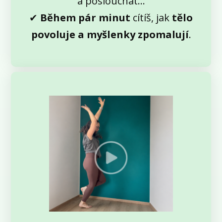
a poslouchat…
✔
Během pár minut
cítíš, jak
tělo
povoluje a myšlenky zpomalují
.