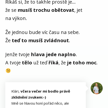
Říkáš si, že to takhle prostě je…
že se
musíš trochu obětovat
, jet
na výkon.
Že jednou bude víc času na sebe.
Že
teď to musíš zvládnout
.
Jenže tvoje
hlava jede naplno
.
A tvoje
tělo
už teď
říká
, že
je toho moc
.
Klári,
včera večer mi bodlo právě
zklidnění zvukem:-)
Mně se hlavou honí pořád něco, ale