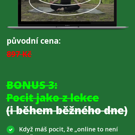
původní cena:
897
Kč
BONUS 3:
Pocit jako z lekce
(i během běžného dne)
Když máš pocit, že „online to není