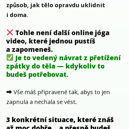
způsob, jak tělo opravdu uklidnit
i doma
.
Tohle není další online jóga
video, které jednou pustíš
a zapomeneš.
Je to vedený návrat z přetížení
zpátky do těla — kdykoliv to
budeš potřebovat.
⮕ Vše máš připravené tak, abys to jen
zapnula a nechala se vést.
3 konkrétní situace, které znáš
až moc dobře… a přesně budeš