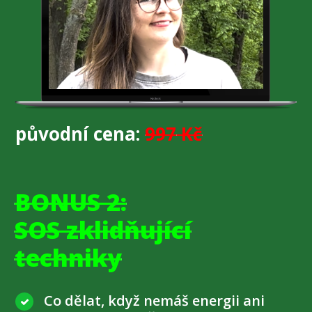
původní cena:
997
Kč
BONUS 2:
SOS zklidňující
techniky
Co dělat, když nemáš energii ani