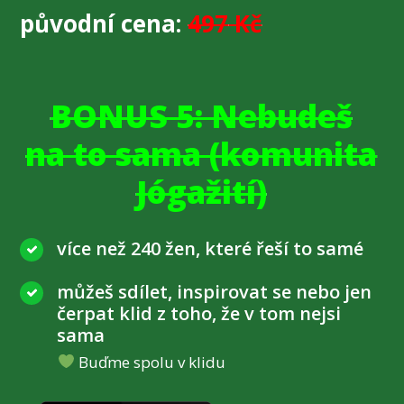
původní cena:
497
Kč
BONUS 5: Nebudeš
na to sama (komunita
Jógažití)
více než 240 žen, které řeší to samé
můžeš sdílet, inspirovat se nebo jen
čerpat klid z toho, že v tom nejsi
sama
Buďme spolu v klidu