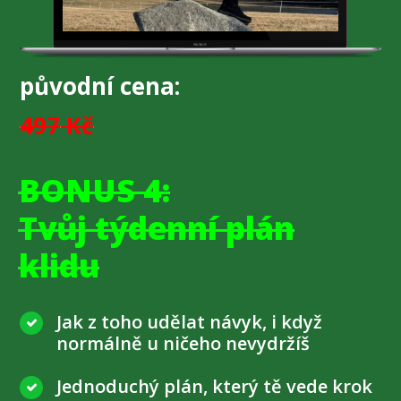
původní cena:
497
Kč
BONUS 4:
Tvůj týdenní plán
klidu
Jak z toho udělat návyk, i když
normálně u ničeho nevydržíš
Jednoduchý plán, který tě vede krok