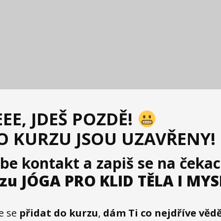
EE, JDEŠ POZDĚ!
O KURZU JSOU UZAVŘENY!
ebe kontakt
a
zapiš se na čekac
zu JÓGA PRO KLID TĚLA I MYSL
e se
přidat do kurzu
,
dám Ti co nejdříve věd