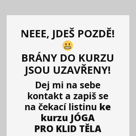
NEEE, JDEŠ POZDĚ!
BRÁNY DO KURZU
JSOU UZAVŘENY!
Dej mi na sebe
kontakt
a
zapiš se
na čekací listinu
ke
kurzu JÓGA
PRO KLID TĚLA