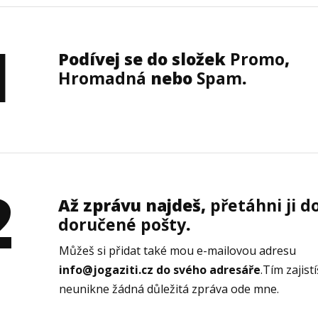
1
Podívej se do složek
Promo
,
Hromadná
nebo
Spam
.
2
Až zprávu najdeš,
přetáhni ji d
doručené pošty
.
Můžeš si přidat také mou e-mailovou adresu
info@jogaziti.cz do svého adresáře
.Tím zajistí
neunikne žádná důležitá zpráva ode mne.