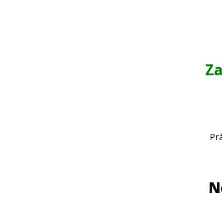
Za
Pr
N