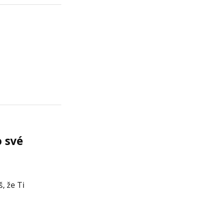
o své
š, že Ti