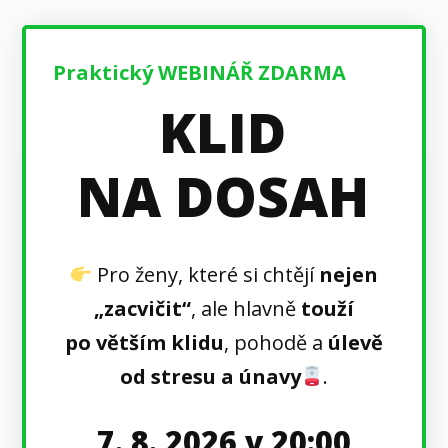
Praktický WEBINÁŘ ZDARMA
KLID
NA DOSAH
Pro ženy, které si chtějí
nejen
„zacvičit“
, ale hlavně
touží
po větším klidu
, pohodě a
úlevě
od stresu a únavy
.
7. 8. 2026 v 20:00