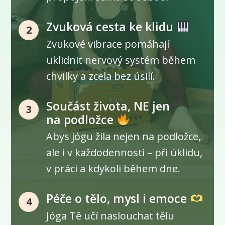
Zvuková cesta ke klidu
2
Zvukové vibrace pomáhají
uklidnit nervový systém během
chvilky a zcela bez úsilí.
Součást života, NE jen
3
na podložce
Abys jógu žila nejen na podložce,
ale i v každodennosti – při úklidu,
v práci a kdykoli během dne.
Péče o tělo, mysl i emoce
4
Jóga Tě učí naslouchat tělu