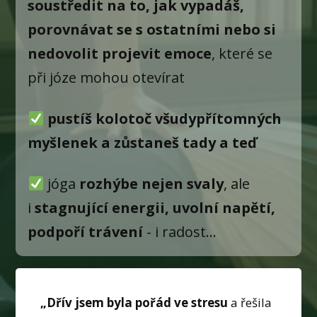
soustředit na to, jak vypadáš,
porovnávat se s ostatními nebo si
nedovolit projevit emoce
, které se
při józe mohou otevírat
pustíš kolotoč všudypřítomných
myšlenek a zůstaneš tady a teď
jóga
rozhýbe nejen svaly
, ale
i
stagnující energii, uvolní napětí,
podpoří trávení
- i radost...
„Dřív jsem byla pořád ve stresu
a řešila