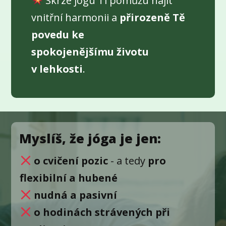
Skrze jógu Ti pomůžu najít
vnitřní harmonii a
přirozeně Tě
povedu ke
spokojenějšímu
životu
v lehkosti
.
Myslíš, že jóga je jen:
o cvičení pozic
- a tedy
pro
flexibilní a hubené
nudná a pasivní
o hodinách strávených při