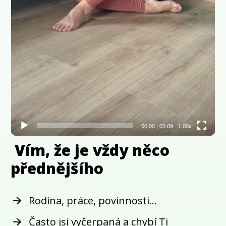
00:00
|
03:09
1.00x
Vím, že je vždy něco
přednějšího
Rodina, práce, povinnosti...
Často jsi vyčerpaná a chybí Ti