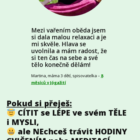
Mezi vařením oběda jsem
si dala malou relaxaci a je
mi skvěle. Hlava se
uvolnila a mám radost, že
si ten čas na sebe a své
tělo konečně dělám!
Martina, máma 3 dětí, spisovatelka –
8
měsíců v Jógažití
Pokud si přeješ:
CÍTIT se LÉPE ve svém TĚLE
i MYSLI,
ale NEchceš trávit HODINY