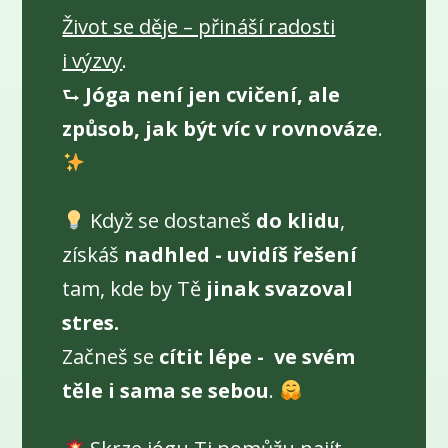
Život se děje – přináší radosti
i výzvy
.
⮑
Jóga není jen cvičení, ale
způsob, jak být víc v rovnováze
.
Když se dostaneš
do klidu
,
získáš
nadhled - uvidíš řešení
tam, kde by Tě
jinak svazoval
stres.
Začneš se
cítit lépe - ve svém
těle i sama se sebou
.