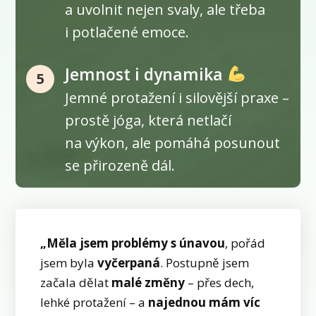
a uvolnit nejen svaly, ale třeba
i potlačené emoce.
Jemnost i dynamika
5
Jemné protažení i silovější praxe –
prostě jóga, která netlačí
na výkon, ale pomáhá posunout
se přirozeně dál.
„Měla jsem problémy s únavou
, pořád
jsem byla
vyčerpaná
. Postupně jsem
začala dělat
malé změny
– přes dech,
lehké protažení – a
najednou mám víc