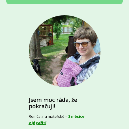
Jsem moc ráda, že
pokračuji!
Romča, na mateřské –
3 měsíce
v Jógažití