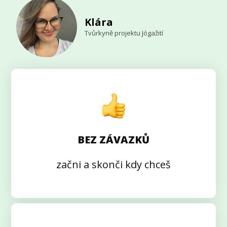
Klára
Tvůrkyně projektu Jógažití
BEZ ZÁVAZKŮ
začni a skonči kdy chceš