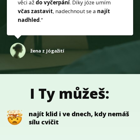
věci až
do vyčerpání
. Díky józe umím
včas zastavit
, nadechnout se a
najít
nadhled
.“
žena z Jógažití
I Ty můžeš:
najít klid i ve dnech, kdy nemáš
sílu cvičit