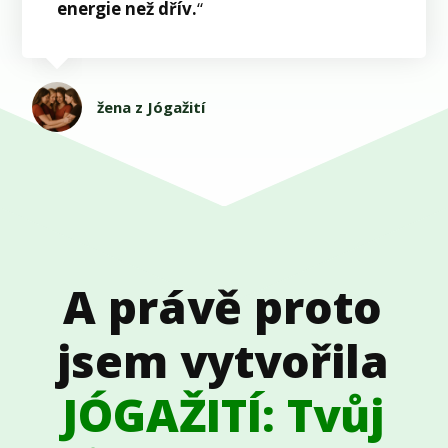
energie než dřív.
“
žena z Jógažití
A právě proto
jsem vytvořila
JÓGAŽITÍ: Tvůj