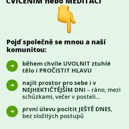
CVIČENÍM nebo MEDITACÍ
Pojď společně se mnou a naší
komunitou:
během chvíle UVOLNIT ztuhlé
tělo i PROČISTIT HLAVU
najít prostor pro sebe i v
NEJHEKTIČTĚJŠÍM DNI
– ráno, mezi
schůzkami, večer v posteli...
první úlevu pocítit JEŠTĚ DNES
,
bez složitých postupů