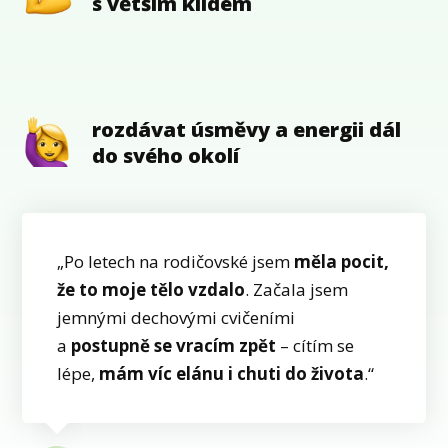
s větším klidem
rozdávat úsměvy a energii dál
do svého okolí
„Po letech na rodičovské jsem
měla pocit,
že to moje tělo vzdalo
. Začala jsem
jemnými dechovými cvičeními
a
postupně se vracím zpět
– cítím se
lépe,
mám víc elánu i chuti do života
.“