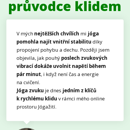
průvodce klidem
V mých
nejtěžších chvílích
mi
jóga
pomohla najít vnitřní stabilitu
díky
propojení pohybu a dechu. Později jsem
objevila, jak pouhý
poslech zvukových
vibrací dokáže uvolnit napětí během
pár minut
, i když není čas a energie
na cvičení.
Jóga zvuku
je dnes
jedním z klíčů
k rychlému klidu
v rámci mého online
prostoru Jógažití.