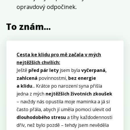
opravdový odpočinek.
To znám...
Cesta ke klidu pro mě začala v mých
nejtěžších chvílích:
Ještě
před pár lety
jsem byla
vyčerpaná,
zahlcená
povinnostmi,
bez energie
a klidu
... Krátce po narození syna přišla
jedna z mých
nejtěžších životních zkoušek
– navždy nás opustila moje maminka a já si
často přála, abych jí uměla pomoci ulevit od
dlouhodobého stresu
a tíhy každodennosti
dřív, než bylo pozdě – tehdy jsem nevěděla