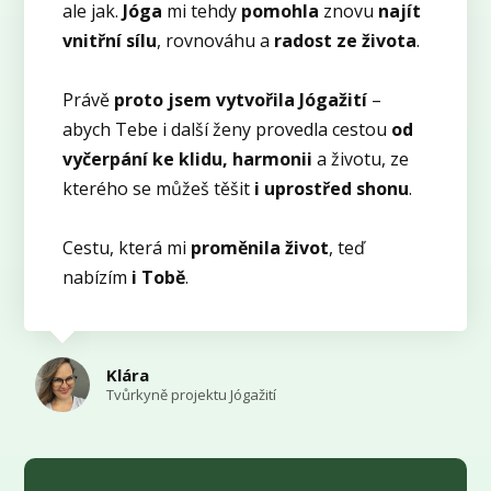
ale jak.
Jóga
mi tehdy
pomohla
znovu
najít
vnitřní sílu
, rovnováhu a
radost ze života
.
Právě
proto jsem vytvořila Jógažití
–
abych Tebe i další ženy provedla cestou
od
vyčerpání ke klidu, harmonii
a životu, ze
kterého se můžeš těšit
i uprostřed shonu
.
Cestu, která mi
proměnila život
, teď
nabízím
i Tobě
.
Klára
Tvůrkyně projektu Jógažití