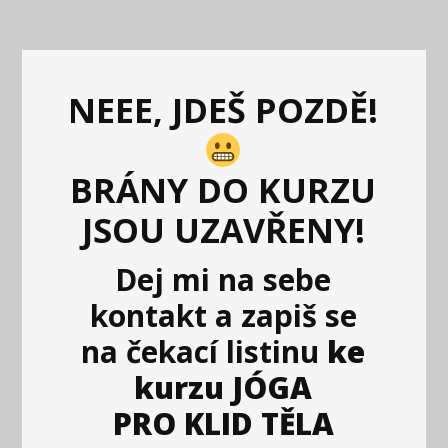
NEEE, JDEŠ POZDĚ!
BRÁNY DO KURZU
JSOU UZAVŘENY!
Dej mi na sebe
kontakt
a
zapiš se
na čekací listinu
ke
kurzu JÓGA
PRO KLID TĚLA