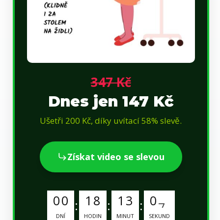
347 Kč
Dnes jen 147 Kč
Ušetři 200 Kč, díky uvítací 58% slevě.
Získat video se slevou
0
0
1
8
1
3
0
6
DNÍ
HODIN
MINUT
SEKUND