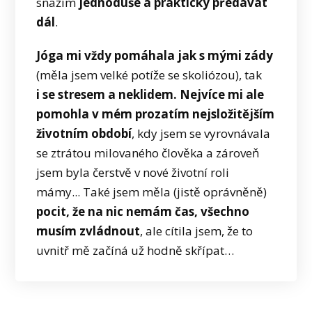
snažím
jednoduše a prakticky předávat
dál
.
Jóga mi vždy pomáhala jak s mými zády
(měla jsem velké potíže se skoliózou), tak
i se stresem a neklidem. Nejvíce mi ale
pomohla v mém prozatím nejsložitějším
životním období
, kdy jsem se vyrovnávala
se ztrátou milovaného člověka a zároveň
jsem byla čerstvě v nové životní roli
mámy... Také jsem měla (jistě oprávněně)
pocit, že na nic nemám čas, všechno
musím zvládnout
, ale cítila jsem, že to
uvnitř mě začíná už hodně skřípat…