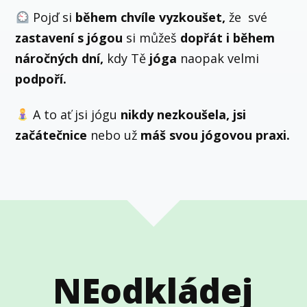
Pojď si
během chvíle vyzkoušet,
že
své
zastavení s jógou
si můžeš
dopřát i během
náročných dní,
kdy Tě
jóga
naopak velmi
podpoří.
A to ať jsi jógu
nikdy nezkoušela, jsi
začátečnice
nebo už
máš svou jógovou praxi.
NEodkládej