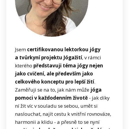
Jsem
certifikovanou lektorkou jógy
a tvůrkyní projektu Jógažití
, v rámci
kterého
představuji téma jógy nejen
jako cvičení, ale především jako
celkového konceptu pro lepší žití
.
Zaměřuji se na to, jak nám může
jóga
pomoci v každodenním životě
- jak díky
ní žít víc v souladu se sebou, umět si
naslouchat, najít cestu k vnitřní rovnováze,
harmonii a klidu - a přesně to se nyní