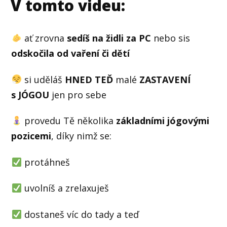
V tomto videu:
ať zrovna
sedíš na židli za PC
nebo sis
odskočila od vaření či dětí
si uděláš
HNED TEĎ
malé
ZASTAVENÍ
s JÓGOU
jen pro sebe
provedu Tě několika
základními jógovými
pozicemi
, díky nimž se:
protáhneš
uvolníš a zrelaxuješ
dostaneš víc do tady a teď