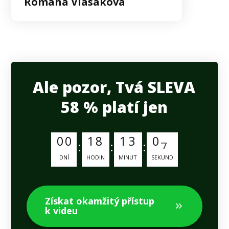
Romana Vlasáková
Ale pozor, Tvá SLEVA
58 % platí jen
0
0
1
8
1
3
0
6
DNÍ
HODIN
MINUT
SEKUND
Získat okamžitý přístup
k videu