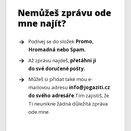
Nemůžeš zprávu ode
mne najít?
Podívej se do složek
Promo,
Hromadná nebo Spam.
Až zprávu najdeš,
přetáhni ji
do své doručené pošty.
Můžeš si přidat také mou e-
mailovou adresu
info@jogaziti.cz
do svého adresáře
.Tím zajistíš, že
Ti neunikne žádná důležitá zpráva
ode mne.